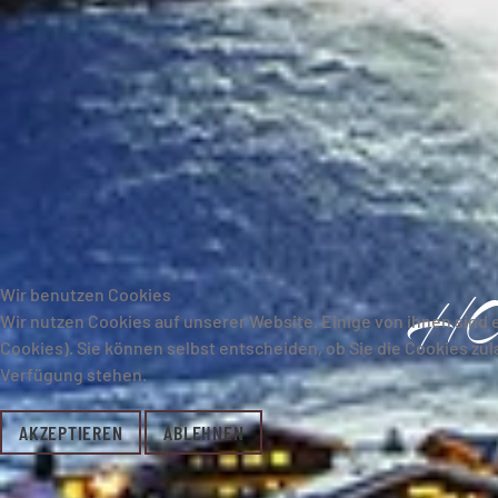
H
Wir benutzen Cookies
Wir nutzen Cookies auf unserer Website. Einige von ihnen sind 
Cookies). Sie können selbst entscheiden, ob Sie die Cookies zu
Verfügung stehen.
AKZEPTIEREN
ABLEHNEN